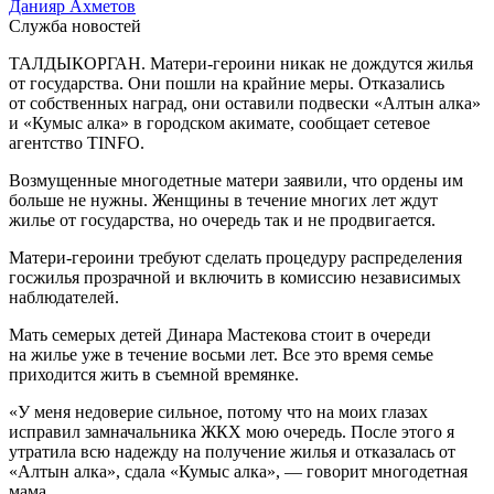
Данияр Ахметов
Служба новостей
ТАЛДЫКОРГАН. Матери-героини никак не дождутся жилья
от государства. Они пошли на крайние меры. Отказались
от собственных наград, они оставили подвески «Алтын алка»
и «Кумыс алка» в городском акимате, сообщает сетевое
агентство TINFO.
Возмущенные многодетные матери заявили, что ордены им
больше не нужны. Женщины в течение многих лет ждут
жилье от государства, но очередь так и не продвигается.
Матери-героини требуют сделать процедуру распределения
госжилья прозрачной и включить в комиссию независимых
наблюдателей.
Мать семерых детей Динара Мастекова стоит в очереди
на жилье уже в течение восьми лет. Все это время семье
приходится жить в съемной времянке.
«У меня недоверие сильное, потому что на моих глазах
исправил замначальника ЖКХ мою очередь. После этого я
утратила всю надежду на получение жилья и отказалась от
«Алтын алка», сдала «Кумыс алка», — говорит многодетная
мама.