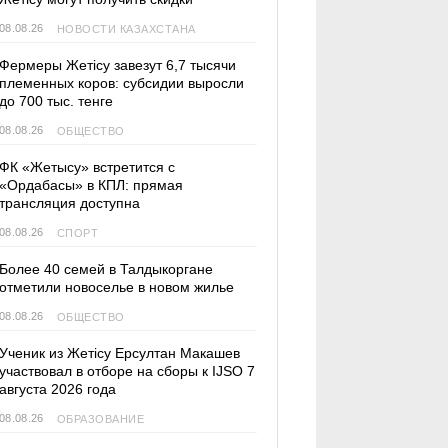
08.08.26
НОВОСТИ КАЗАХСТАНА
Фермеры Жетісу завезут 6,7 тысячи
племенных коров: субсидии выросли
до 700 тыс. тенге
08.08.26
ОБЩЕСТВО
ФК «Жетысу» встретится с
«Ордабасы» в КПЛ: прямая
трансляция доступна
08.08.26
СПОРТ
Более 40 семей в Талдыкоргане
отметили новоселье в новом жилье
08.08.26
ОБЩЕСТВО
Ученик из Жетісу Ерсултан Макашев
участвовал в отборе на сборы к IJSO 7
августа 2026 года
08.08.26
ОБРАЗОВАНИЕ