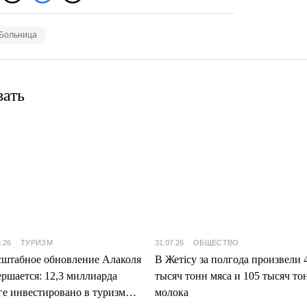
Больница
вать
8.26
ТУРИЗМ
31.07.26
ОБЩЕСТВО
штабное обновление Алаколя
В Жетісу за полгода произвели 
ершается: 12,3 миллиарда
тысяч тонн мяса и 105 тысяч то
ге инвестировано в туризм
молока