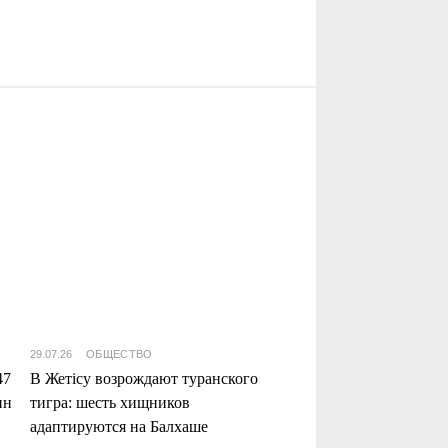
29.07.26
ОБЩЕСТВО
47
В Жетісу возрождают туранского
нн
тигра: шесть хищников
адаптируются на Балхаше