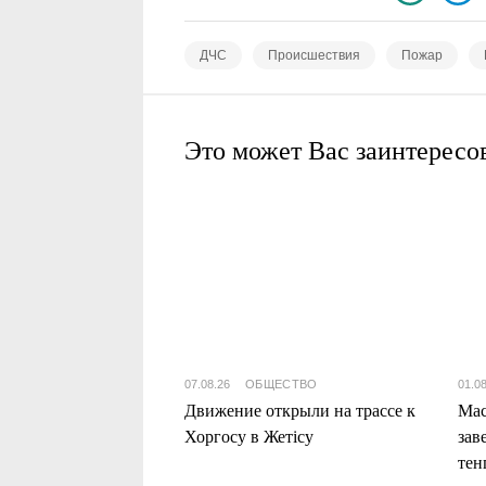
ДЧС
Происшествия
Пожар
Это может Вас заинтересо
07.08.26
ОБЩЕСТВО
01.0
Движение открыли на трассе к
Мас
Хоргосу в Жетісу
зав
тен