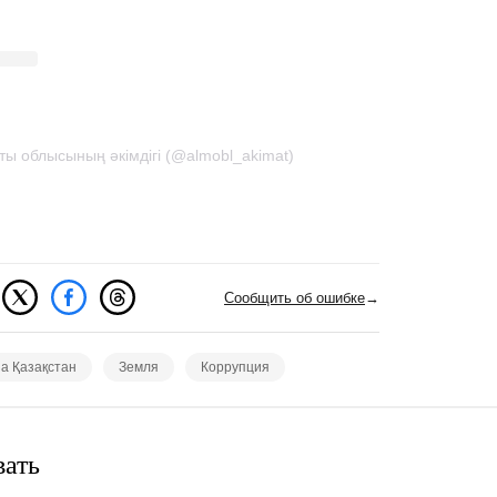
ы облысының әкімдігі (@almobl_akimat)
Сообщить об ошибке
→
за Қазақстан
Земля
Коррупция
вать