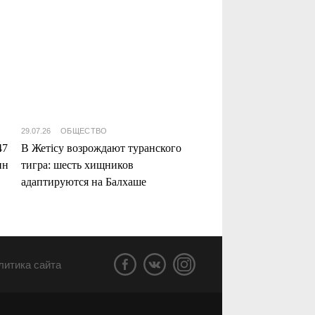
29.07.26
ОБЩЕСТВО
47
В Жетісу возрождают туранского
нн
тигра: шесть хищников
адаптируются на Балхаше
литика сайта