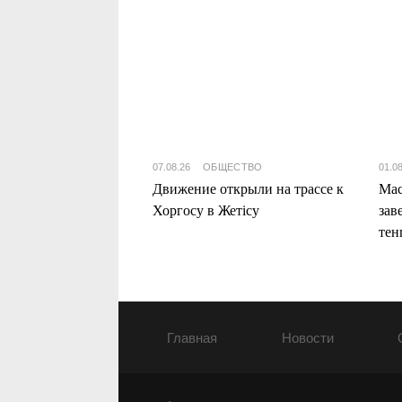
07.08.26
ОБЩЕСТВО
01.0
Движение открыли на трассе к
Мас
Хоргосу в Жетісу
зав
тен
Жет
Главная
Новости