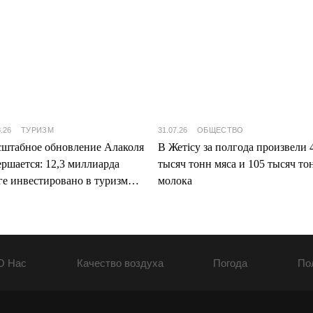
8.26
ТУРИЗМ
31.07.26
ОБЩЕСТВО
штабное обновление Алаколя
В Жетісу за полгода произвели 
ершается: 12,3 миллиарда
тысяч тонн мяса и 105 тысяч то
ге инвестировано в туризм
молока
ісу
О Нас
Качество воздуха
Погода
По