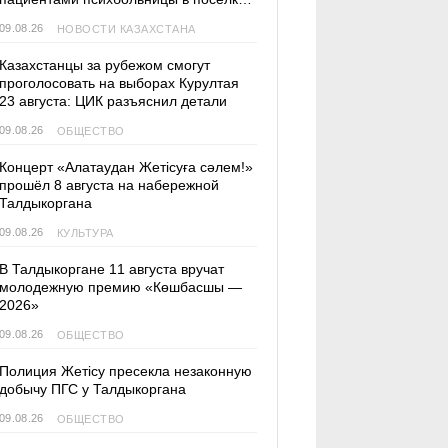
Актас
09.08.26
НОВОСТИ КАЗАХСТАНА
Казахстанцы за рубежом смогут
проголосовать на выборах Курултая
23 августа: ЦИК разъяснил детали
09.08.26
ОБЩЕСТВО
Концерт «Алатаудан Жетісуға сәлем!»
прошёл 8 августа на набережной
Талдыкоргана
09.08.26
КУЛЬТУРА
В Талдыкоргане 11 августа вручат
молодежную премию «Көшбасшы —
2026»
09.08.26
ОБЩЕСТВО
Полиция Жетісу пресекла незаконную
добычу ПГС у Талдыкоргана
09.08.26
ОБЩЕСТВО