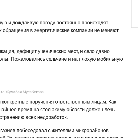
ную и дождливую погоду постоянно происходят
их обращения в энергетические компании не меняют
ация, дефицит ученических мест, и село давно
колы. Пожаловались сельчане и на плохую мобильную
то Жумабая Мусабекова
 конкретные поручения ответственным лицам. Как
тчайшее время на стол акиму области должен лечь
странению всех недоработок.
нгазиев побеседовал с жителями микрорайонов