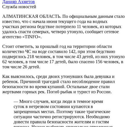
Данияр Ахметов
Служба новостей
АЛМАТИНСКАЯ ОБЛАСТЬ. По официальным данным стало
известно, что с начала июня текущего года на водных
участках региона бедствие потерпело 11 человек, из которых
удалось спасти семерых, четверо утонуло, сообщает сетевое
агентство «TINFO».
Стоит отметить, за прошлый год на территории области
количество ЧС на воде составило 142, при этом бедствию
подверглось 218 человек, в том числе 43 детей, из них утонуло
62 человек, в том числе 17 детей, было спасено 156 человек, в
том числе 26 детей.
Как выяснилось, среди двоих утонувших была девушка и
ребенок. Причиной трагедий стало несоблюдение правил
безопасности во время купаний. Остальные двое стали
жертвами горных рек. Погиб рыбак и турист из России.
— Много случаев, когда люди в темное время
суток в нетрезвом состоянии купаются в
запрещенных местах. Поэтому такие трагические
ситуации частично регистрируются. Необходимо
довести правила безопасности жителям и гостям
региона. Нужно выбирать специально отведенные