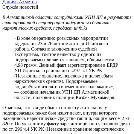
Данияр Ахметов
Служба новостей
В Алматинской области сотрудниками УПН ДП в результате
спланированной спецоперации задержаны сбытчики
наркотических средств, передает tinfo.kz
«В ходе оперативно-розыскных мероприятий
задержаны 23 и 26-летние жители Илийского
района. Согласно заключению судебной
экспертизы, изъятое вещество у одного из
подозреваемых является гашишем, общим весом
4,98 грамм. Данный факт зарегистрирован в ЕРДР
УП Илийского района по ст.297 ч.1 УК РК
(Незаконные хранение, перевозка в целях сбыта
наркотических средств). Подозреваемые
водворёны в изолятор временного содержания»,
— сообщил начальник УПН ДП Алматинской
области, полковник полиции Казбек Мухамедов.
Отметим, что в ходе обыска по месту жительства у
подозреваемых также был изъят пакет, внутри которого
находилось наркотическое средство гашиш, общим весом 2 кг
820 г. По указанному факту зарегистрировано уголовное дело
по ст. 296 ч.4 УК РК (Незаконные хранение наркотических