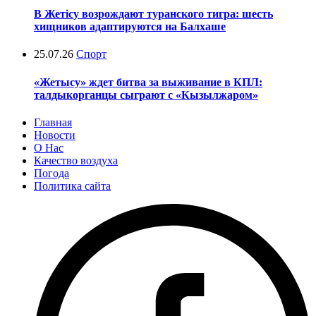
В Жетісу возрождают туранского тигра: шесть
хищников адаптируются на Балхаше
25.07.26
Спорт
«Жетысу» ждет битва за выживание в КПЛ:
талдыкорганцы сыграют с «Кызылжаром»
Главная
Новости
О Нас
Качество воздуха
Погода
Политика сайта