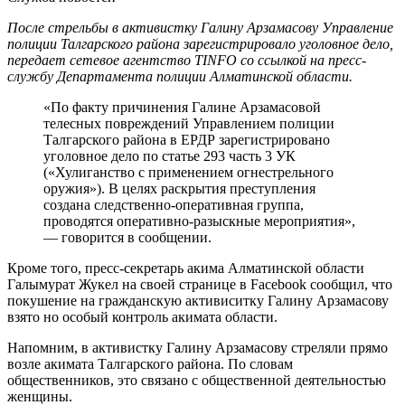
После стрельбы в активистку Галину Арзамасову Управление
полиции Талгарского района зарегистрировало уголовное дело,
передает сетевое агентство TINFO со ссылкой на пресс-
службу Департамента полиции Алматинской области.
«По факту причинения Галине Арзамасовой
телесных повреждений Управлением полиции
Талгарского района в ЕРДР зарегистрировано
уголовное дело по статье 293 часть 3 УК
(«Хулиганство с применением огнестрельного
оружия»). В целях раскрытия преступления
создана следственно-оперативная группа,
проводятся оперативно-разыскные мероприятия»,
— говорится в сообщении.
Кроме того, пресс-секретарь акима Алматинской области
Галымурат Жукел на своей странице в Facebook сообщил, что
покушение на гражданскую активиситку Галину Арзамасову
взято но особый контроль акимата области.
Напомним, в активистку Галину Арзамасову стреляли прямо
возле акимата Талгарского района. По словам
общественников, это связано с общественной деятельностью
женщины.