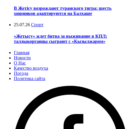
В Жетісу возрождают туранского тигра: шесть
хищников адаптируются на Балхаше
25.07.26
Спорт
«Жетысу» ждет битва за выживание в КПЛ:
талдыкорганцы сыграют с «Кызылжаром»
Главная
Новости
О Нас
Качество воздуха
Погода
Политика сайта