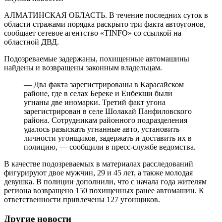
АЛМАТИНСКАЯ ОБЛАСТЬ. В течение последних суток в
области стражами порядка раскрыто три факта автоугонов,
сообщает сетевое агентство «TINFO» со ссылкой на
областной ДВД.
Подозреваемые задержаны, похищенные автомашины
найдены и возвращены законным владельцам.
— Два факта зарегистрированы в Карасайском
районе, где в селах Береке и Енбекши были
угнаны две иномарки. Третий факт угона
зарегистрирован в селе Шолакай Панфиловского
района. Сотрудникам районного подразделения
удалось разыскать угнанные авто, установить
личности угонщиков, задержать и доставить их в
полицию, — сообщили в пресс-службе ведомства.
В качестве подозреваемых в материалах расследований
фигурируют двое мужчин, 29 и 45 лет, а также молодая
девушка. В полиции дополнили, что с начала года жителям
региона возвращено 150 похищенных ранее автомашин. К
ответственности привлечены 127 угонщиков.
Другие новости