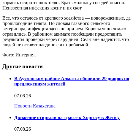
кормить осиротевших телят. Брать молоко у соседей опасно.
Неизвестная инфекция косит и их скот.
Все, что осталось от крепкого хозяйства — новорожденные, да
прошлогодние телята. По словам главного сельского
ветеринара, инфекция здесь не при чем. Коровы явно чем-то
отравились. В районном акимате пообещали предоставить
результаты проверки через пару дней. Сельчане надеются, что
людей не оставят наедине с их проблемой.
Фото: Интернет.
Другие новости
В Ауэзовском районе Алматы обновили 29 дворов по
предложениям жителей
07.08.26
Новости Казахстана
Движение открыли на трассе к Хоргосу в Жетісу
07.08.26