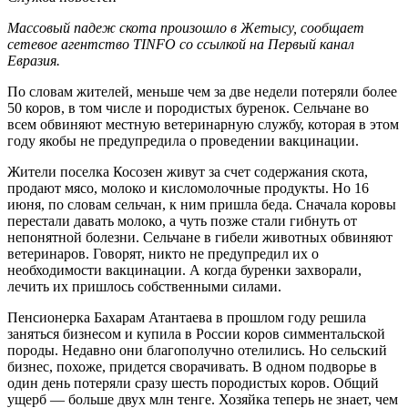
Массовый падеж скота произошло в Жетысу, сообщает
сетевое агентство TINFO со ссылкой на Первый канал
Евразия.
По словам жителей, меньше чем за две недели потеряли более
50 коров, в том числе и породистых буренок. Сельчане во
всем обвиняют местную ветеринарную службу, которая в этом
году якобы не предупредила о проведении вакцинации.
Жители поселка Косозен живут за счет содержания скота,
продают мясо, молоко и кисломолочные продукты. Но 16
июня, по словам сельчан, к ним пришла беда. Сначала коровы
перестали давать молоко, а чуть позже стали гибнуть от
непонятной болезни. Сельчане в гибели животных обвиняют
ветеринаров. Говорят, никто не предупредил их о
необходимости вакцинации. А когда буренки захворали,
лечить их пришлось собственными силами.
Пенсионерка Бахарам Атантаева в прошлом году решила
заняться бизнесом и купила в России коров симментальской
породы. Недавно они благополучно отелились. Но сельский
бизнес, похоже, придется сворачивать. В одном подворье в
один день потеряли сразу шесть породистых коров. Общий
ущерб — больше двух млн тенге. Хозяйка теперь не знает, чем