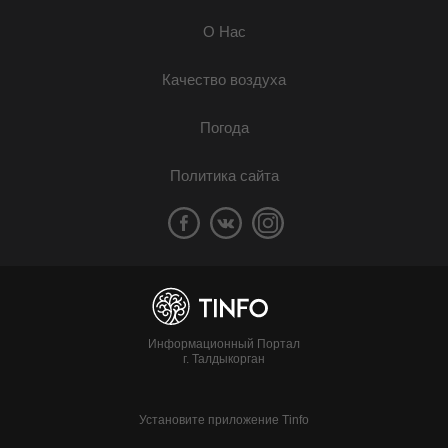
О Нас
Качество воздуха
Погода
Политика сайта
Информационный Портал
г. Талдыкорган
Установите приложение Tinfo