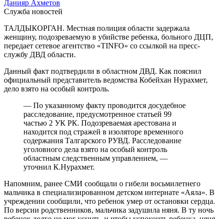
Данияр Ахметов
Служба новостей
ТАЛДЫКОРГАН. Местная полиция области задержала
женщину, подозреваемую в убийстве ребенка, больного ДЦП,
передает сетевое агентство «TINFO» со ссылкой на пресс-
службу ДВД области.
Данный факт подтвердили в областном ДВД. Как пояснил
официальный представитель ведомства Кобейхан Нурахмет,
дело взято на особый контроль.
— По указанному факту проводится досудебное
расследование, предусмотренное статьей 99
частью 2 УК РК. Подозреваемая арестована и
находится под стражей в изоляторе временного
содержания Талгарского РУВД. Расследование
уголовного дела взято на особый контроль
областным следственным управлением, —
уточнил К.Нурахмет.
Напомним, ранее СМИ сообщали о гибели восьмилетнего
мальчика в специализированном детском интернате «Аяла». В
учреждении сообщили, что ребенок умер от остановки сердца.
По версии родственников, мальчика задушила няня. В ту ночь
ребенок долго не мог уснуть, и чтобы успокоить ребенка, няня