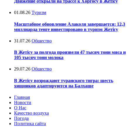
Движение открыли на трассе к Хоргосу в Жетісу
01.08.26
Туризм
Масштабное обновление Алаколя завершается: 12,3
миллиарда тенге инвестировано в туризм Жетісу
31.07.26
Общество
В Жетісу за полгода произвели 47 тысяч тонн мяса и
105 тысяч тонн молока
29.07.26
Общество
В Жетісу возрождают туранского тигра: шесть
хищников адаптируются на Балхаше
Главная
Новости
О Нас
Качество воздуха
Погода
Политика сайта