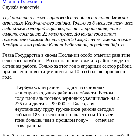
Мадина Турсунова
Служба новостей
11,2 порцента сельхоз производства области принадлежит
аграгриям Кербулакского района. Только за 8 месяцев текущего
года объем агропродукции возрос на 12 процентов, что в
валюте составило 22 млрд тенге. До конца года этот
показатель должен достигнуть 50 млрд тенге, говорит аким
Кербулакского района Канат Есболатов, передает tinfo.kz
Глава Государства в своем Послании особо отметил развитие
сельского хозяйства. Во исполнении задачи в районе ведется
активная работа. Только за этот год в аграрный сектор района
привлечено инвестиций почти на 10 раз больше прошлого
года.
«Кербулакский район — один из основных
зернопроизводящих районов в области. В этом
году площадь посевов зерновых увеличилась на 2
235 га и достигла 99 000 га. Благодаря
неустанному труду тружеников района сегодня
собрано 183 тысячи тонн зерна, что на 15 тысяч
тонн больше, чем в прошлом году» — отмечает
глава района.
В районе проведена диверсификация посевных площадей. В