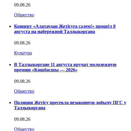
09.08.26
Общество
Концерт «Алатаудан Жетісуға сәлем!» прошёл 8
августа на набережной Талдыкоргана
09.08.26
Культура
В Талдыкоргане 11 августа вручат молодежную
премию «Көшбасшы — 2026»
09.08.26
Общество
Полиция Жетісу пресекла незаконную добычу ПГС у
Талдыкоргана
09.08.26
Общество