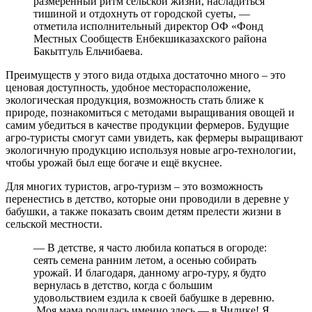
размеренный ритм сельской жизни, насладиться
тишиной и отдохнуть от городской суеты, —
отметила исполнительный директор ОФ «Фонд
Местных Сообществ Енбекшиказахского района
Бакытгуль Ельчибаева.
Преимуществ у этого вида отдыха достаточно много – это
ценовая доступность, удобное месторасположение,
экологическая продукция, возможность стать ближе к
природе, познакомиться с методами выращивания овощей и
самим убедиться в качестве продукции фермеров. Будущие
агро-туристы смогут сами увидеть, как фермеры выращивают
экологичную продукцию используя новые агро-технологии,
чтобы урожай был еще богаче и ещё вкуснее.
Для многих туристов, агро-туризм – это возможность
перенестись в детство, которые они проводили в деревне у
бабушки, а также показать своим детям прелести жизни в
сельской местности.
— В детстве, я часто любила копаться в огороде:
сеять семена ранним летом, а осенью собирать
урожай. И благодаря, данному агро-туру, я будто
вернулась в детство, когда с большим
удовольствием ездила к своей бабушке в деревню.
Моя мама родилась именно здесь — в Чилике! Я