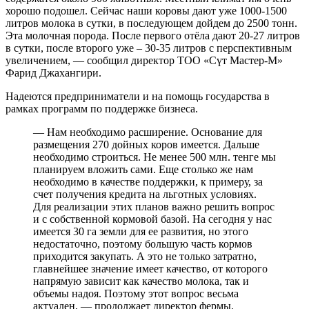
хорошо подошел. Сейчас наши коровы дают уже 1000-1500
литров молока в сутки, в последующем дойдем до 2500 тонн.
Эта молочная порода. После первого отёла дают 20-27 литров
в сутки, после второго уже – 30-35 литров с перспективным
увеличением, — сообщил директор ТОО «Сүт Мастер-М»
Фарид Джахангири.
Надеются предприниматели и на помощь государства в
рамках программ по поддержке бизнеса.
— Нам необходимо расширение. Основание для
размещения 270 дойных коров имеется. Дальше
необходимо строиться. Не менее 500 млн. тенге мы
планируем вложить сами. Еще столько же нам
необходимо в качестве поддержки, к примеру, за
счет получения кредита на льготных условиях.
Для реализации этих планов важно решить вопрос
и с собственной кормовой базой. На сегодня у нас
имеется 30 га земли для ее развития, но этого
недостаточно, поэтому большую часть кормов
приходится закупать. А это не только затратно,
главнейшее значение имеет качество, от которого
напрямую зависит как качество молока, так и
объемы надоя. Поэтому этот вопрос весьма
актуален, — продолжает директор фермы.