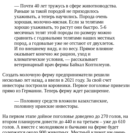
— Почти 40 лет тружусь в сфере животноводства.
Раньше за такой породой не приходилось
ухаживать, а теперь научились. Порода очень
хорошая, молочно-мясная. Если за телятами
хорошо ухаживать, то растут они быстро. 5-6
месячных телят этой породы по размеру можно
сравнить с годовалыми телятами наших местных
пород, а годовалые уже не отстают от двухлеток.
И по внешнему виду, и по весу. Прямое влияние
оказывает конечно же рацион, уход и
климатические условия, — рассказывает
ветеринарный врач фермы Байкал Коптилеуов.
Создать молочную ферму предприниматели решили
несколько лет назад, а ввели в 2021 году. За свой счет
инвесторы построили коровники. Первое поголовье привезли
прямо из Германии. Теперь ферму ждет расширение.
— Половину средств вложили казахстанские,
половину иранские инвесторы.
На первом этапе дойное поголовье доведено до 270 голов, на
втором планируем довести до 440 и на третьем – уже до 610
голов. А вместе с молодняком и бычками на ферме будет
содержатся около 900 животных. Местный климат им очень