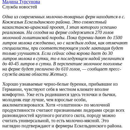
Мадина Турсунова
Служба новостей
Одна из современных молочно-товарных ферм находится в с.
Кокжазык Ескельдинского района. Это совместный
казахстанско-иранский проект, І этап которого успешно
реализован. На сегодня на ферме содержится 270 голов
молочной голштинской породы. Пока буренки дают до 1500
литров молока ежедневно, но с каждым годом, как отмечают
специалисты, при соответствующем уходе лактация будет
только улучшатся. Если сейчас одна корова дает до 30
литров молока в сутки, то в последующем надой увеличится
до 40-45 литров в сутки. В перспективе молочное поголовье
на ферме будет увеличено до 610 голов, — сообщает пресс-
служба акима области Жетысу.
Хорошо узнаваемые черно-белые буренки, прибывшие из
Германии, чувствуют себя в местном климате вполне
комфортно. Уже есть родившиеся здесь телочки и бычки,
молодняк еще лучше, чем взрослые особи,
акклиматизировался. Хотя «голштинок» по молочной
продуктивности считают признанными лидерами среди всех
разновидностей крупного рогатого скота, породу можно
считать универсальной, то есть молочно-мясной. Это
наглядно подтверждают и фермеры Ескельдинского района.