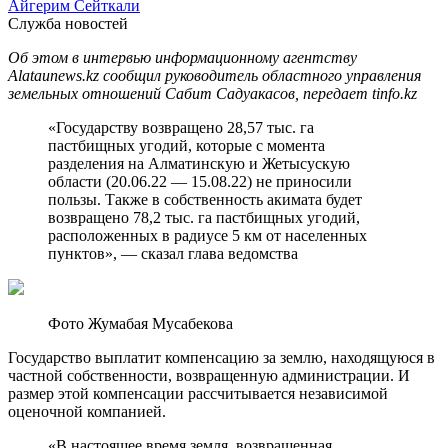
Айгерим Сейткали
Служба новостей
Об этом в интервью информационному агентству
Alataunews.kz сообщил руководитель областного управления
земельных отношений Сабит Садуакасов, передает tinfo.kz
«Государству возвращено 28,57 тыс. га
пастбищных угодий, которые с момента
разделения на Алматинскую и Жетысускую
области (20.06.22 — 15.08.22) не приносили
пользы. Также в собственность акимата будет
возвращено 78,2 тыс. га пастбищных угодий,
расположенных в радиусе 5 км от населенных
пунктов», — сказал глава ведомства
Фото Жумабая Мусабекова
Государство выплатит компенсацию за землю, находящуюся в
частной собственности, возвращенную администрации. И
размер этой компенсации рассчитывается независимой
оценочной компанией.
«В настоящее время земля, возвращенная