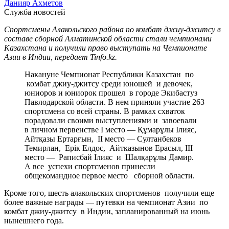
Данияр Ахметов
Служба новостей
Спортсмены Алакольского района по комбат джиу-джитсу в
составе сборной Алматинской области стали чемпионами
Казахстана и получили право выступать на Чемпионате
Азии в Индии, передает Tinfo.kz.
Накануне Чемпионат Республики Казахстан по
комбат джиу-джитсу среди юношей и девочек,
юниоров и юниорок прошел в городе Экибастуз
Павлодарской области. В нем приняли участие 263
спортсмена со всей страны. В рамках схваток
порадовали своими выступлениями и завоевали
в личном первенстве I место — Құмарұлы Ілияс,
Айтқазы Ертарғын, II место — Султанбеков
Темирлан, Ерiк Елдос, Айтказынов Ерасыл, III
место — Раписбай Iлияс и Шалқарұлы Дамир.
А все успехи спортсменов принесли
общекомандное первое место сборной области.
Кроме того, шесть алакольских спортсменов получили еще
более важные награды — путевки на чемпионат Азии по
комбат джиу-джитсу в Индии, запланированный на июнь
нынешнего года.