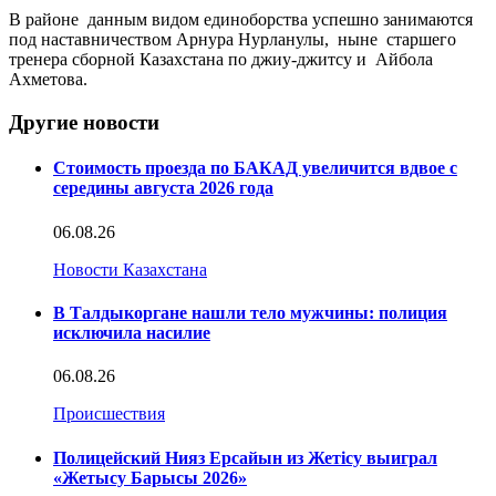
В районе данным видом единоборства успешно занимаются
под наставничеством Арнура Нурланулы, ныне старшего
тренера сборной Казахстана по джиу-джитсу и Айбола
Ахметова.
Другие новости
Стоимость проезда по БАКАД увеличится вдвое с
середины августа 2026 года
06.08.26
Новости Казахстана
В Талдыкоргане нашли тело мужчины: полиция
исключила насилие
06.08.26
Происшествия
Полицейский Нияз Ерсайын из Жетісу выиграл
«Жетысу Барысы 2026»