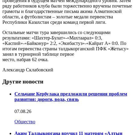
проведения в будущем матчей международного уровня. Затем
ряду работников клуба были торжественно вручены почетные
грамоты и благодарственные письма акима Алматинской
области, а футболистам – золотые медали первенства
Республики Казахстан среди команд первой лиги.
Остальные матчи тура завершились со следующими
результатами: «Шахтер-Булат»-«Махтаарал» 0:3,
«Каспий»-«Байконур» 2:2, «Экибастуз»-«Кайрат А» 0:0. По
итогам первенства страны талдыкорганский ПФК «Жетысу»
занял в турнирной таблице первое
место, набрав 62 очка.
Александр Склабовский
Другие новости
Сельчане Кербулака предложили решения проблем
развития: дороги, вода, связь
07.08.26
Общество
Аким Талдыкоргана вручил 11 матерям «Алтын