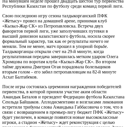
На минувшей неделе прошел двадцать шестой тур первенства
Республики Казахстан по футболу среди команд первой лиги.
Свою последнюю игру сезона талдыкорганский ПФК
«Жетысу» провел на домашней арене, принимая клуб
«Кызыл-Жар СК» из Петропавловска. Встреча двух
фаворитов первой лиги, уже заполучивших путевки в
высший дивизион казахстанского футбола, носила скорее
формальный характер, так как ее результаты ничего не
меняли. Тем не менее, матч прошел в упорной борьбе.
Талдыкорганцы открыли счет на 29-й минуте, когда
результативная передача завершилась метким ударом Олега
Хромцова по воротам клуба «Кызыл-Жар СК». Во втором
тайме дружина Дмитрия Огая порадовала болельщиков
вторым голом – его забил петропавловцам на 82-й минуте
Асхат Балтабеков.
После игры состоялась церемония награждения победителей
первенства, в которой приняли участие аким области
Амандык Баталов и президент Федерации футбола Казахстана
Сеильда Байшаков. Аплодисментами и возгласами ликования
встретили трибуны слова Амандыка Габбасовича о том, что в
связи с возвращением в премьер-лигу бюджет ПФК «Жетысу»
будет увеличен, в команде появятся новые высококлассные
игроки, а стадион «Жетысу» ждет реконструкция с целью