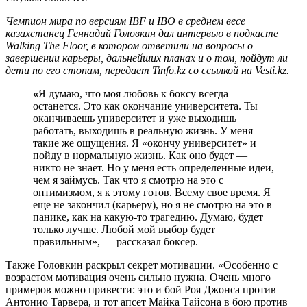
Чемпион мира по версиям IBF и IBO в среднем весе
казахстанец Геннадий Головкин дал интервью в подкасте
Walking The Floor, в котором ответили на вопросы о
завершении карьеры, дальнейших планах и о том, пойдут ли
дети по его стопам, передает Tinfo.kz со ссылкой на Vesti.kz.
«
Я думаю, что моя любовь к боксу всегда
останется. Это как окончание университета. Ты
оканчиваешь университет и уже выходишь
работать, выходишь в реальную жизнь. У меня
такие же ощущения. Я «окончу университет» и
пойду в нормальную жизнь. Как оно будет —
никто не знает. Но у меня есть определенные идеи,
чем я займусь. Так что я смотрю на это с
оптимизмом, я к этому готов. Всему свое время. Я
еще не закончил (карьеру), но я не смотрю на это в
панике, как на какую-то трагедию. Думаю, будет
только лучше. Любой мой выбор будет
правильным», — рассказал боксер.
Также Головкин раскрыл секрет мотивации. «Особенно с
возрастом мотивация очень сильно нужна. Очень много
примеров можно привести: это и бой Роя Джонса против
Антонио Тарвера, и тот апсет Майка Тайсона в бою против