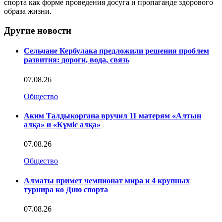
спорта как форме проведения досуга и пропаганде здорового
образа жизни.
Другие новости
Сельчане Кербулака предложили решения проблем
развития: дороги, вода, связь
07.08.26
Общество
Аким Талдыкоргана вручил 11 матерям «Алтын
алқа» и «Күміс алқа»
07.08.26
Общество
Алматы примет чемпионат мира и 4 крупных
турнира ко Дню спорта
07.08.26