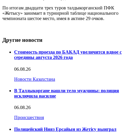
По итогам двадцати трех туров талдыкорганский ПФК
«Жетысу» занимает в турнирной таблице национального
чемпионата шестое место, имея в активе 29 очков.
Другие новости
Стоимость проезда по БАКАД увеличится вдвое с
середины августа 2026 года
06.08.26
Новости Казахстана
В Талдыкоргане нашли тело мужчины: полиция
исключила насилие
06.08.26
Происшествия
Полицейский Нияз Ерсайын из Жетісу выиграл