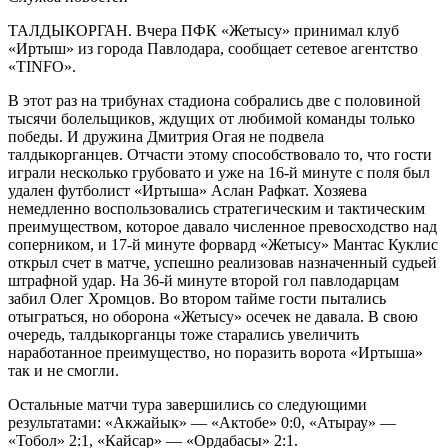
ТАЛДЫКОРГАН. Вчера ПФК «Жетысу» принимал клуб
«Иртыш» из города Павлодара, сообщает сетевое агентство
«TINFO».
В этот раз на трибунах стадиона собрались две с половиной
тысячи болельщиков, ждущих от любимой команды только
победы. И дружина Дмитрия Огая не подвела
талдыкорганцев. Отчасти этому способствовало то, что гости
играли несколько грубовато и уже на 16-й минуте с поля был
удален футболист «Иртыша» Аслан Рафкат. Хозяева
немедленно воспользовались стратегическим и тактическим
преимуществом, которое давало численное превосходство над
соперником, и 17-й минуте форвард «Жетысу» Мантас Куклис
открыл счет в матче, успешно реализовав назначенный судьей
штрафной удар. На 36-й минуте второй гол павлодарцам
забил Олег Хромцов. Во втором тайме гости пытались
отыграться, но оборона «Жетысу» осечек не давала. В свою
очередь, талдыкорганцы тоже старались увеличить
наработанное преимущество, но поразить ворота «Иртыша»
так и не смогли.
Остальные матчи тура завершились со следующими
результатами: «Акжайык» — «Актобе» 0:0, «Атырау» —
«Тобол» 2:1, «Кайсар» — «Ордабасы» 2:1.