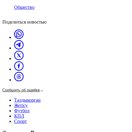
Общество
Поделиться новостью
Сообщить об ошибке
→
Талдыкорган
Жетісу
Футбол
КПЛ
Спорт