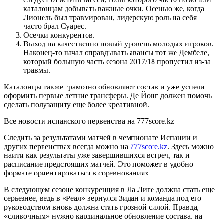
каталонцам добывать важные очки. Осенью же, когда
Лионель был травмирован, лидерскую роль на себя
часто брал Суарес.
Осечки конкурентов.
Выход на качественно новый уровень молодых игроков.
Наконец-то начал оправдывать авансы тот же Дембеле,
который большую часть сезона 2017/18 пропустил из-за
травмы.
Каталонцы также грамотно обновляют состав и уже успели
оформить первые летние трансферы. Де Йонг должен помочь
сделать полузащиту еще более креативной.
Все новости испанского первенства на 777score.kz
Следить за результатами матчей в чемпионате Испании и
других первенствах всегда можно на
777score.kz
. Здесь можно
найти как результаты уже завершившихся встреч, так и
расписание предстоящих матчей. Это поможет в удобно
формате ориентироваться в соревнованиях.
В следующем сезоне конкуренция в Ла Лиге должна стать еще
серьезнее, ведь в «Реал» вернулся Зидан и команда под его
руководством вновь должна стать грозной силой. Правда,
«сливочным» нужно кардинальное обновление состава, на