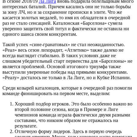
В сезоне 2018/19
Ла Лига
вновь подарила болельщикам много
интересных баталий. Причем касались они не только борьбы
за зону ЛЧ, но и за сохранение прописки в элите. Что же
касается золотых медалей, то имя их обладателя в очередной
раз не стало сенсацией. Каталонская «Барселона» сумела
уверенно защитить свой титул и фактически не оставила ни
единого шанса своим конкурентам.
Такой успех «сине-гранатовых» не стал неожиданностью.
«Реал» весь сезон лихорадит, «Атлетико» также далеко не
всегда выглядит стабильно. В таких условиях даже не
слишком убедительный старт первенства для «Барселоны» не
является проблемой. Основой итогового триумфа также
выступили уверенные победы над прямыми конкурентами.
«Реалу» досталось не только в Ла Лиге, но и Кубке Испании.
Среди козырей каталонцев, которые в очередной раз помогли
команде финишировать на первом месте, выделим:
Хороший подбор игроков. Это было особенно важно во
второй половине сезона, когда в Примере и Лиге
чемпионов команда играла фактически двумя разными
составами, что никоим образом не отражалось на
результате.
Отличную форму лидеров. Здесь в первую очередь
следует отметить Месси, голы которого часто помогали