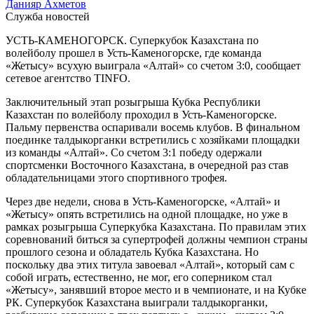
Данияр Ахметов
Служба новостей
УСТЬ-КАМЕНОГОРСК. Суперкубок Казахстана по
волейболу прошел в Усть-Каменогорске, где команда
«Жетысу» всухую выиграла «Алтай» со счетом 3:0, сообщает
сетевое агентство TINFO.
Заключительный этап розыгрыша Кубка Республики
Казахстан по волейболу проходил в Усть-Каменогорске.
Пальму первенства оспаривали восемь клубов. В финальном
поединке талдыкорганки встретились с хозяйками площадки
из команды «Алтай». Со счетом 3:1 победу одержали
спортсменки Восточного Казахстана, в очередной раз став
обладательницами этого спортивного трофея.
Через две недели, снова в Усть-Каменогорске, «Алтай» и
«Жетысу» опять встретились на одной площадке, но уже в
рамках розыгрыша Суперкубка Казахстана. По правилам этих
соревнований биться за супертрофей должны чемпион страны
прошлого сезона и обладатель Кубка Казахстана. Но
поскольку два этих титула завоевал «Алтай», который сам с
собой играть, естественно, не мог, его соперником стал
«Жетысу», занявший второе место и в чемпионате, и на Кубке
РК. Суперкубок Казахстана выиграли талдыкорганки,