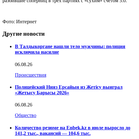
разбившие соперниц в трех партиях с «сухим» счетом 3:0.
Фото: Интернет
Другие новости
В Талдыкоргане нашли тело мужчины: полиция
исключила насилие
06.08.26
Происшествия
Полицейский Нияз Ерсайын из Жетісу выиграл
«Жетысу Барысы 2026»
06.08.26
Общество
Количество резюме на Enbek.kz в июле выросло до
141,2 тыс., вакансий — 104,6 тыс.