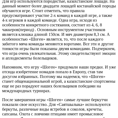
Для игр используются породистые, казахстанские лошади. На
данный момент более двадцати лошадей костанайской породы
обучаются игре. Стоит отметить, что правила
предусматривают участие 2-х команд в каждой игре, а также
4-х игроков в каждой команде. Одна игра, исходя из
особенности конкретного состязания, состоит из 4, 6, 8
чаккеров(период) . Основным инструментом участников
является клюшка длиной 150см. И мяч диаметром 8,3 см. А
особенностью «Шоген» является, то, что после каждого
забитого мяча команды меняются воротами. Все эти и другие
тонкости игры были показаны двумя командами. Подчеркнем,
что игра очень увлекательная. Этому свидетельствуют эмоции
и аплодисменты болельщиков.
Напомним, что игру «Шоген» придумали наши предки. И уже
отсюда изобретение номадов попало в Европу, став там
досугом избранных. Поэтому мы надеемся, что «Шоген»
станет общенациональной игрой, а казахстанские спортсмены
еще не раз порадуют наших болельщиков победами на
международных турнирах.
После завершения игры «Шоген» самые лучшие беркутчи
показали свое искусство. Для «Саятшылыка» используются
беркуты, различные виды ястребов и соколов, кречеты,
сапсаны. Охота с ловчими птицами имеет промысловое