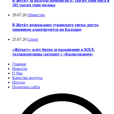
В Жетісу за полгода произвели 47 тысяч тонн мяса и
105 тысяч тонн молока
29.07.26
Общество
В Жетісу возрождают туранского тигра: шесть
хищников адаптируются на Балхаше
25.07.26
Спорт
«Жетысу» ждет битва за выживание в КПЛ:
талдыкорганцы сыграют с «Кызылжаром»
Главная
Новости
О Нас
Качество воздуха
Погода
Политика сайта