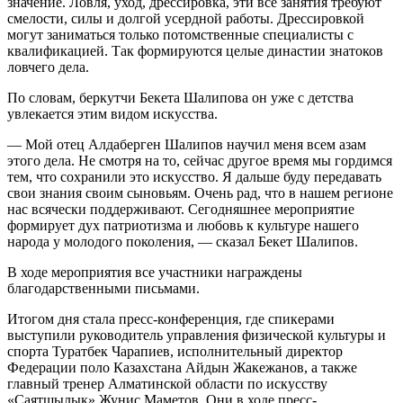
значение. Ловля, уход, дрессировка, эти все занятия требуют
смелости, силы и долгой усердной работы. Дрессировкой
могут заниматься только потомственные специалисты с
квалификацией. Так формируются целые династии знатоков
ловчего дела.
По словам, беркутчи Бекета Шалипова он уже с детства
увлекается этим видом искусства.
— Мой отец Алдаберген Шалипов научил меня всем азам
этого дела. Не смотря на то, сейчас другое время мы гордимся
тем, что сохранили это искусство. Я дальше буду передавать
свои знания своим сыновьям. Очень рад, что в нашем регионе
нас всячески поддерживают. Сегодняшнее мероприятие
формирует дух патриотизма и любовь к культуре нашего
народа у молодого поколения, — сказал Бекет Шалипов.
В ходе мероприятия все участники награждены
благодарственными письмами.
Итогом дня стала пресс-конференция, где спикерами
выступили руководитель управления физической культуры и
спорта Туратбек Чарапиев, исполнительный директор
Федерации поло Казахстана Айдын Жакежанов, а также
главный тренер Алматинской области по искусству
«Саятшылык» Жунис Маметов. Они в ходе пресс-