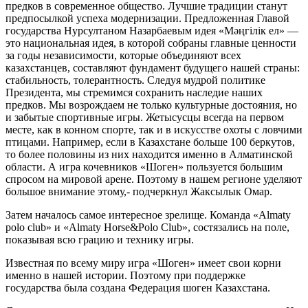
предков в современное общество. Лучшие традиции станут
предпосылкой успеха модернизации. Предложенная Главой
государства Нурсултаном Назарбаевым идея «Мәңгілік ел» —
это национальная идея, в которой собраны главные ценности
за годы независимости, которые объединяют всех
казахстанцев, составляют фундамент будущего нашей страны:
стабильность, толерантность. Следуя мудрой политике
Президента, мы стремимся сохранить наследие наших
предков. Мы возрождаем не только культурные достояния, но
и забытые спортивные игры. Жетысусцы всегда на первом
месте, как в конном спорте, так и в искусстве охоты с ловчими
птицами. Например, если в Казахстане больше 100 беркутов,
то более половины из них находится именно в Алматинской
области. А игра кочевников «Шоген» пользуется большим
спросом на мировой арене. Поэтому в нашем регионе уделяют
большое внимание этому,- подчеркнул Жаксылык Омар.
Затем началось самое интересное зрелище. Команда «Almaty
polo club» и «Almaty Horse&Polo Club», состязались на поле,
показывая всю грацию и технику игры.
Известная по всему миру игра «Шоген» имеет свои корни
именно в нашей истории. Поэтому при поддержке
государства была создана Федерация шоген Казахстана.