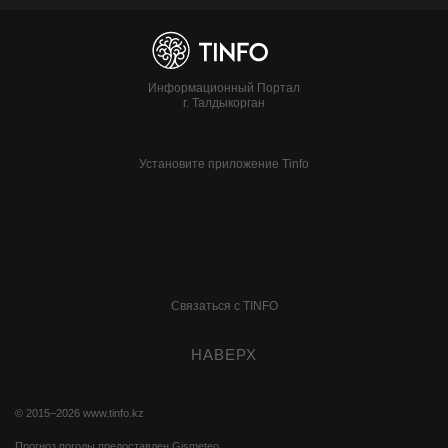
Информационный Портал
г. Талдыкорган
Установите приложение Tinfo
Связаться с TINFO
НАВЕРХ
© 2015–2026
www.tinfo.kz
Прогноз погоды предоставлен
Gismeteo