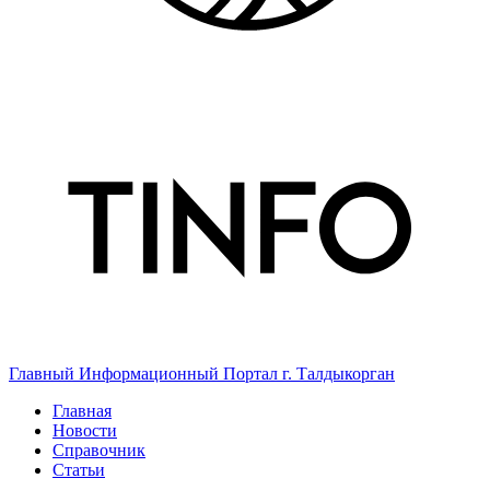
Главный Информационный Портал г. Талдыкорган
Главная
Новости
Справочник
Статьи