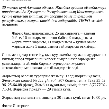
30 тамыз күні Алматы облысы Жамбыл ауданы «Көкбастау»
ипподромында Қазақстан Республикасының Конституциясы
күніне арналған ұлттық ат спорты бәйге түрлерінен
республикалық жарыс өтеді, деп хабарлайды TINFO желілік
агенттігі.
Жарыс бағдарламасында: 25 шақырымға – аламан
бәйге, 16 шақырымға – топ бәйге, 9 шақырымға –
жорға аттар жарысы, 11 шақырымға – құнан бәйге
жарысы және 5 шақырымға тай жарысы өткізіледі.
Сонымен қатар теңге ілу, қыз қуу, жамбы ату және аударыспақ
ұлттық спорт түрлерінен көрсетілімдер назарларыңызға
ұсынылады. Бәйгенің барлық түрлерінен жүлдеге
автокөліктер мен ақшалай сыйлықтар тігіледі.
Жарыстың барлық түрлеріне жазылу: Талдықорған қаласы,
Желтоқсан көшесі № 222 үй, 304, 307 бөлме, тел: 8-7282 25-52-
96, 25-64-08 (факс), Жамбыл аудандық әкімідігі: тел. 8(72770)2-
71-34. Жарысқа тіркелу — 29 тамыз күні.
Жарыстың салтанаттты ашылуы 30 тамыз күні, сағат 10.00-де.
Фото: Интернет.