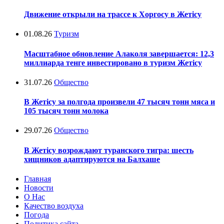
Движение открыли на трассе к Хоргосу в Жетісу
01.08.26
Туризм
Масштабное обновление Алаколя завершается: 12,3
миллиарда тенге инвестировано в туризм Жетісу
31.07.26
Общество
В Жетісу за полгода произвели 47 тысяч тонн мяса и
105 тысяч тонн молока
29.07.26
Общество
В Жетісу возрождают туранского тигра: шесть
хищников адаптируются на Балхаше
Главная
Новости
О Нас
Качество воздуха
Погода
Политика сайта