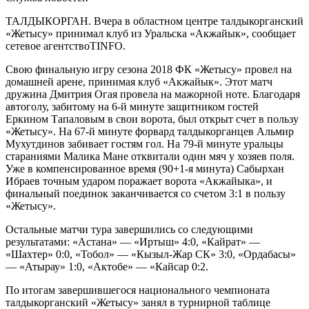
ТАЛДЫКОРГАН. Вчера в областном центре талдыкорганский
«Жетысу» принимал клуб из Уральска «Акжайык», сообщает
сетевое агентствоTINFO.
Свою финальную игру сезона 2018 ФК «Жетысу» провел на
домашней арене, принимая клуб «Акжайык». Этот матч
дружина Дмитрия Огая провела на мажорной ноте. Благодаря
автоголу, забитому на 6-й минуте защитником гостей
Еркином Тапаловым в свои ворота, был открыт счет в пользу
«Жетысу». На 67-й минуте форвард талдыкорганцев Альмир
Мухутдинов забивает гостям гол. На 79-й минуте уральцы
стараниями Малика Мане отквитали один мяч у хозяев поля.
Уже в компенсированное время (90+1-я минута) Сабырхан
Ибраев точным ударом поражает ворота «Акжайыка», и
финальный поединок заканчивается со счетом 3:1 в пользу
«Жетысу».
Остальные матчи тура завершились со следующими
результатами: «Астана» — «Иртыш» 4:0, «Кайрат» —
«Шахтер» 0:0, «Тобол» — «Кызыл-Жар СК» 3:0, «Ордабасы»
— «Атырау» 1:0, «Актобе» — «Кайсар 0:2.
По итогам завершившегося национального чемпионата
талдыкорганский «Жетысу» занял в турнирной таблице