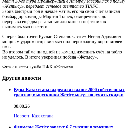
Матч 30-го тура Премьер-Лиги в Атырау завершился в пользу
«Жетысу», передает сетевое агентство TINFO.
Забив быстрый гол в начале матча, его на свой счёт записал
бомбардир команды Мартин Тошев, семиреченцы до
перерыва ещё два раза заставили кипера нефтяников
вынимать мяч из сетки.
Сперва был точен Руслан Степанюк, затем Ненад Адамович
мощным ударом отправил мяч под перекладину ворот хозяев
поля.
Во втором тайме ни одной из команд изменить счёт на табло
не удалось. В итоге уверенная победа «Жетысу».
Фото: пресс-служба ПФК «Жетысу».
Другие новости
Вузы Казахстана выделили свыше 2000 собственных
грантов; выпускники Жетісу могут получить скидки
08.08.26
Новости Казахстана
Фермеры Жетісу завезут 6,7 тысячи племенных