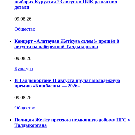
выборах Курултая 23 августа: ЦИК разъяснил
детали
09.08.26
Общество
Концерт «Алатаудан Жетісуға сәлем!» прошёл 8
августа на набережной Талдыкоргана
09.08.26
Культура
В Талдыкоргане 11 августа вручат молодежную
премию «Көшбасшы — 2026»
09.08.26
Общество
Полиция Жетісу пресекла незаконную добычу ПГС у
Талдыкоргана