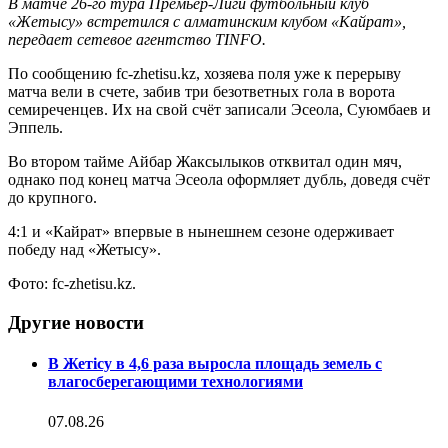
В матче 26-го тура Премьер-Лиги футбольный клуб
«Жетысу» встретился с алматинским клубом «Кайрат»,
передает сетевое агентство TINFО.
По сообщению fc-zhetisu.kz, хозяева поля уже к перерыву
матча вели в счете, забив три безответных гола в ворота
семиреченцев. Их на свой счёт записали Эсеола, Суюмбаев и
Эппель.
Во втором тайме Айбар Жаксылыков отквитал один мяч,
однако под конец матча Эсеола оформляет дубль, доведя счёт
до крупного.
4:1 и «Кайрат» впервые в нынешнем сезоне одерживает
победу над «Жетысу».
Фото: fc-zhetisu.kz.
Другие новости
В Жетісу в 4,6 раза выросла площадь земель с
влагосберегающими технологиями
07.08.26