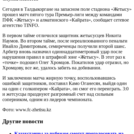
Сегодня в Талдыкоргане на запасном поле стадиона «Жетысу»
прошел матч пятого тура Премьер-лиги между командами
ПФК «Жетысу» и алматинского «Кайрата», сообщает сетевое
агентство TINFO.
В первом тайме отличился защитник жетысусцев Никита
Наумов. Во втором тайме, после нереализованного пенальти
Ивайло Димитровым, семиреченцы получили второй шанс.
Арбитр вновь назначил одиннадцатиметровый удар после
нарушения правил в штрафной зоне «Жетысу». В этот раз к
«точке» подошел Олег Хромцов. Покатилов удар отразил, но
Хромцову, все же, удалось забить на добивании.
И заключении матча жирную точку, воспользовавшись
ошибкой защитников, поставил Камо Оганесян, выйдя один
на один с голкипером «Кайрата», он смог его переиграть. 3:0
и жетсусцы празднуют разгромный счет над сильным
соперником, одним из лидеров чемпионата.
Фото: www.fc-zhetisu.kz
Другие новости
Казахстанцы за рубежом смогут проголосовать на