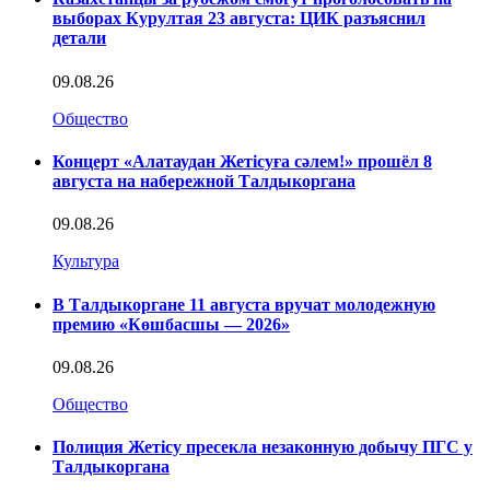
выборах Курултая 23 августа: ЦИК разъяснил
детали
09.08.26
Общество
Концерт «Алатаудан Жетісуға сәлем!» прошёл 8
августа на набережной Талдыкоргана
09.08.26
Культура
В Талдыкоргане 11 августа вручат молодежную
премию «Көшбасшы — 2026»
09.08.26
Общество
Полиция Жетісу пресекла незаконную добычу ПГС у
Талдыкоргана