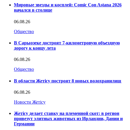
Мировые звезды и косплей: Comic Con Astana 2026
начался в столице
06.08.26
Общество
В Сарыозеке достроят 7-километровую объездную
дорогу к концу лета
06.08.26
Общество
В области Жетісу построят 8 новых водохранилищ
06.08.26
Новости Жетісу
Жетісу делает ставку на племенной скот: в регион
привезут элитных животных из Ирландии, Дании и
Германии