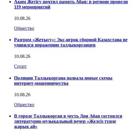
Аким Жетісу почтил память Абая: в регионе провели
119 мероприятий
10.08.26
Общество
Разгром «Жетысу»: Экс-игрок сборной Казахстана не
удивился поражению талдыкорганцев
10.08.26
Спорт
Полиция Талдыкоргана назвала новые схемы
интернет-мошенничества
10.08.26
Общество
В городе Талдыкорган в честь Дня Абая состоялся
литературно-музыкальный вечер «Желсіз түнде
жарық ай»