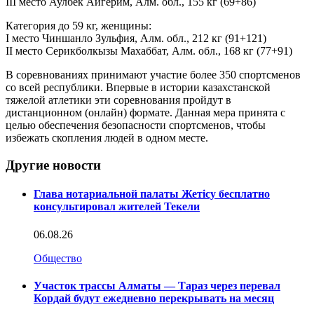
III место Аулбек Айгерим, Алм. обл., 155 кг (69+86)
Категория до 59 кг, женщины:
I место Чиншанло Зульфия, Алм. обл., 212 кг (91+121)
II место Серикболкызы Махаббат, Алм. обл., 168 кг (77+91)
В соревнованиях принимают участие более 350 спортсменов
со всей республики. Впервые в истории казахстанской
тяжелой атлетики эти соревнования пройдут в
дистанционном (онлайн) формате. Данная мера принята с
целью обеспечения безопасности спортсменов, чтобы
избежать скопления людей в одном месте.
Другие новости
Глава нотариальной палаты Жетісу бесплатно
консультировал жителей Текели
06.08.26
Общество
Участок трассы Алматы — Тараз через перевал
Кордай будут ежедневно перекрывать на месяц