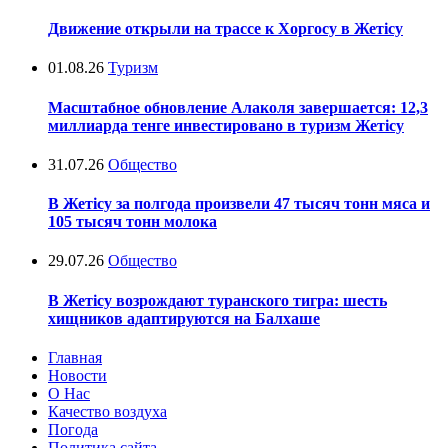
Движение открыли на трассе к Хоргосу в Жетісу
01.08.26
Туризм
Масштабное обновление Алаколя завершается: 12,3
миллиарда тенге инвестировано в туризм Жетісу
31.07.26
Общество
В Жетісу за полгода произвели 47 тысяч тонн мяса и
105 тысяч тонн молока
29.07.26
Общество
В Жетісу возрождают туранского тигра: шесть
хищников адаптируются на Балхаше
Главная
Новости
О Нас
Качество воздуха
Погода
Политика сайта