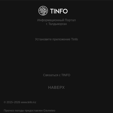
Информационный Портал
г. Талдыкорган
Установите приложение Tinfo
Связаться с TINFO
НАВЕРХ
© 2015–2026
www.tinfo.kz
Прогноз погоды предоставлен
Gismeteo