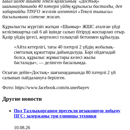
Биыл шілде айында Текелі қаласының «Достық»
шағынауданында 40 пәтерлі үйдің құрылысы басталды, деп
хабарлайды TINFO желілік агенттігі «Текелі тынысы»
басылымына сілтеме жасап.
Құрылысты жүргізіп жатқан «Шымыр» ЖШС аталған үйді
келісімшартқа сай 6 ай ішінде салып бітіруді жоспарлап отыр.
Қазір үйдің іргесі, жертөлесі толықтай бетонмен құйылуда.
«Айта кетерлігі, тағы 40 пәтерлі 2 үйдің жобалық-
сметалық құжаттары дайындалуда. Бәрі ойдағыдай
болса, құрылыс жұмыстары келесі жылы
басталады», — делінген басылымда.
Осыған дейін«Достық» шағынауданында 80 пәтерлі 2 үй
салынып пайдалануға берілген.
Фото: https://www.facebook.com/m.unerbayev
Другие новости
Под Талдыкорганом пресекли незаконную добычу
ПГС: задержаны три единицы техники
10.08.26