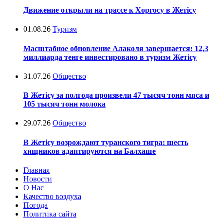
Движение открыли на трассе к Хоргосу в Жетісу
01.08.26
Туризм
Масштабное обновление Алаколя завершается: 12,3
миллиарда тенге инвестировано в туризм Жетісу
31.07.26
Общество
В Жетісу за полгода произвели 47 тысяч тонн мяса и
105 тысяч тонн молока
29.07.26
Общество
В Жетісу возрождают туранского тигра: шесть
хищников адаптируются на Балхаше
Главная
Новости
О Нас
Качество воздуха
Погода
Политика сайта