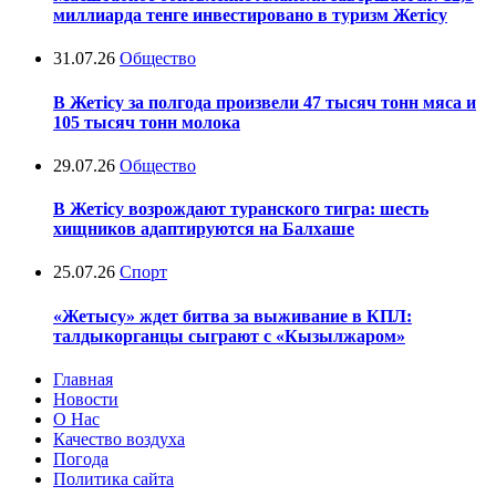
миллиарда тенге инвестировано в туризм Жетісу
31.07.26
Общество
В Жетісу за полгода произвели 47 тысяч тонн мяса и
105 тысяч тонн молока
29.07.26
Общество
В Жетісу возрождают туранского тигра: шесть
хищников адаптируются на Балхаше
25.07.26
Спорт
«Жетысу» ждет битва за выживание в КПЛ:
талдыкорганцы сыграют с «Кызылжаром»
Главная
Новости
О Нас
Качество воздуха
Погода
Политика сайта