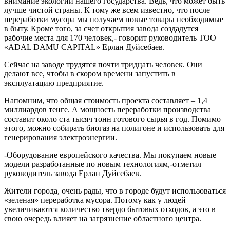
внимание экологии нашего государства. Ведь, что может быть
лучше чистой страны. К тому же всем известно, что после
переработки мусора мы получаем новые товары необходимые
в быту. Кроме того, за счет открытия завода создадутся
рабочие места для 170 человек,- говорит руководитель ТОО
«ADAL DAMU CAPITAL» Ерлан Дуйсебаев.
Сейчас на заводе трудятся почти тридцать человек. Они
делают все, чтобы в скором времени запустить в
эксплуатацию предприятие.
Напомним, что общая стоимость проекта составляет – 1,4
миллиардов тенге. А мощность переработки производства
составит около ста тысяч тонн готового сырья в год. Помимо
этого, можно собирать биогаз на полигоне и использовать для
генерирования электроэнергии.
-Оборудование европейского качества. Мы покупаем новые
модели разработанные по новым технологиям,-отметил
руководитель завода Ерлан Дуйсебаев.
Жители города, очень рады, что в городе будут использоваться
«зеленая» переработка мусора. Потому как у людей
увеличиваются количество твердо бытовых отходов, а это в
свою очередь влияет на загрязнение областного центра.