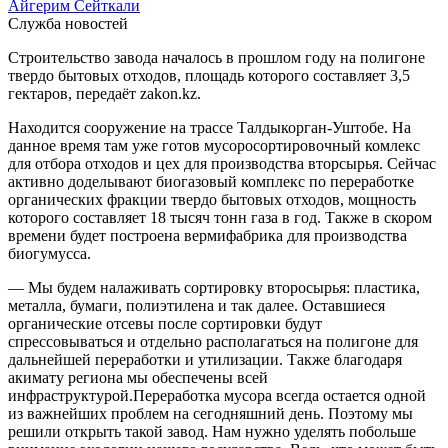
Айгерим Сейткали
Служба новостей
Строительство завода началось в прошлом году на полигоне
твердо бытовых отходов, площадь которого составляет 3,5
гектаров, передаёт zakon.kz.
Находится сооружение на трассе Талдыкорган-Уштобе. На
данное время там уже готов мусоросортировочный комлекс
для отбора отходов и цех для производства вторсырья. Сейчас
активно доделывают биогазовый комплекс по переработке
органических фракции твердо бытовых отходов, мощность
которого составляет 18 тысяч тонн газа в год. Также в скором
времени будет построена вермифабрика для производства
биогумусса.
— Мы будем налаживать сортировку второсырья: пластика,
металла, бумаги, полиэтилена и так далее. Оставшиеся
органические отсевы после сортировки будут
спрессовываться и отдельно располагаться на полигоне для
дальнейшей переработки и утилизации. Также благодаря
акимату региона мы обеспечены всей
инфраструктурой.Переработка мусора всегда остается одной
из важнейших проблем на сегодняшний день. Поэтому мы
решили открыть такой завод. Нам нужно уделять побольше