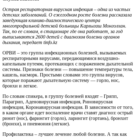
Острая респираторная вирусная инфекция – одна из частых
детских заболеваний. О ежегодном росте болезни рассказала
заведующая клинико-диагностического центра
многопрофильной детской больницы Карлыгаш Монголхан.
Так, по ее словам, в стационаре где она работает, за год
выписываются 2600 детей с диагнозом болезни органов
дыхания, передает tinfo.kz
ОРВИ – это группа инфекционных болезней, вызываемых
респираторными вирусами, передающимися воздушно-
капельным путемм, протекающих с поражением дыхательной
системы. Признаки болезни — повышение температуры тела,
кашель, насморк. Простыми словами это группа вирусов,
которые поражают дыхательную систему — горло, нос,
бронхи и легкое.
По словам спикера, в группу болезней входят – Грипп,
Парагрип, Аденовирусная инфекция, Риновирусная
инфекция, Коронавирусная инфекция. В зависимости от того,
в каком органе идет воспаление врачи ставят диагноз: острый
ринит (нос), фарингит (горло), ларингит (гортань), бронхит
(бронхи), и пневмония (легкие).
Профилактика – лучшее лечение любой болезни. А так как