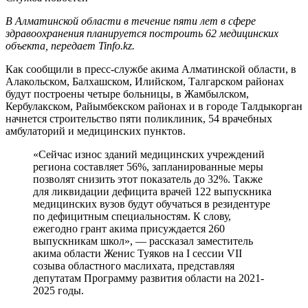
В Алматинской области в течение пяти лет в сфере
здравоохранения планируется построить 62 медицинских
объекта, передает Tinfo.kz.
Как сообщили в пресс-службе акима Алматинской области, в
Алакольском, Балхашском, Илийском, Талгарском районах
будут построены четыре больницы, в Жамбылском,
Кербулакском, Райымбекском районах и в городе Талдыкорган
начнется строительство пяти поликлиник, 54 врачебных
амбулаторий и медицинских пунктов.
«Сейчас износ зданий медицинских учреждений
региона составляет 56%, запланированные меры
позволят снизить этот показатель до 32%. Также
для ликвидации дефицита врачей 122 выпускника
медицинских вузов будут обучаться в резидентуре
по дефицитным специальностям. К слову,
ежегодно грант акима присуждается 260
выпускникам школ», — рассказал заместитель
акима области Женис Туяков на I сессии VII
созыва областного маслихата, представляя
депутатам Программу развития области на 2021-
2025 годы.