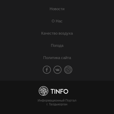
Новости
О Нас
Качество воздуха
Погода
Политика сайта
Информационный Портал
г. Талдыкорган