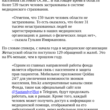
населения системой ОСМС. В настоящее время в области
более 539 тысяч человек застрахованы в системе
медицинского страхования.
«Отметим, что 159 тысяч человек области не
застрахованы. То есть оказалось, что более 31
тысячи незастрахованных людей не
зарегистрированы в наших медицинских
организациях и данных о физических лицах нет»,
– сказала Гульзия Имяржановна.
По словам спикера, с начала года в медицинские организации
Жетысуской области поступило 129 обращений и жалоб. Это
на 8% меньше, чем в прошлом году.
«Одним из главных направлений работы фонда
является обратная связь с населением и защита
прав пациентов. Мобильное приложение Qoldau
24/7 для увеличения возможности звонков
населения, fms.kz альтернативные каналы связи
Фонда, такие как официальный сайт или
@SaqtandyrýBot
в Telegram, будут продолжать
работать, как и раньше. Кроме того, каждый
человек может получить доступ к информации о
медицинской помощи, отображаемой на его
амбулаторной карте, через мобильные приложения