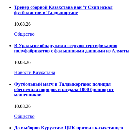
Тренер сборной Казахстана ван ’т Схип искал
футболистов в Талдыкоргане
10.08.26
Общество
В Уральске обнаружили «серую» сертификацию
полуфабрикатов с фальшивыми данными из Алматы
10.08.26
Новости Казахстана
Футбольный матч в Талдыкоргане: полиция
обеспечила порядок и раздала 1000 брошюр от
мошенников
10.08.26
Общество
До выборов Курултая: ЦИК призвал казахстанцев