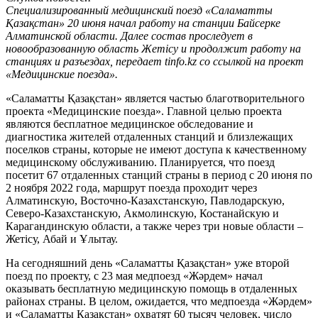
Специализированный медицинский поезд «Саламатты
Қазақстан» 20 июня начал работу на станции Байсерке
Алматинской области. Далее состав проследует в
новообразованную область Жетісу и продолжит работу на
станциях и разъездах, передает tinfo.kz со ссылкой на проект
«Медицинские поезда».
«Саламатты Қазақстан» является частью благотворительного
проекта «Медицинские поезда». Главной целью проекта
являются бесплатное медицинское обследование и
диагностика жителей отдаленных станций и близлежащих
поселков страны, которые не имеют доступа к качественному
медицинскому обслуживанию. Планируется, что поезд
посетит 67 отдаленных станций страны в период с 20 июня по
2 ноября 2022 года, маршрут поезда проходит через
Алматинскую, Восточно-Казахстанскую, Павлодарскую,
Северо-Казахстанскую, Акмолинскую, Костанайскую и
Карагандинскую области, а также через три новые области –
Жетісу, Абай и Ұлытау.
На сегодняшний день «Саламатты Қазақстан» уже второй
поезд по проекту, с 23 мая медпоезд «Жәрдем» начал
оказывать бесплатную медицинскую помощь в отдаленных
районах страны. В целом, ожидается, что медпоезда «Жәрдем»
и «Саламатты Қазақстан» охватят 60 тысяч человек, число