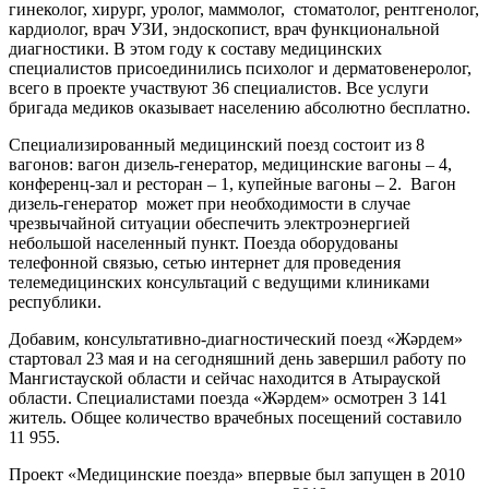
гинеколог, хирург, уролог, маммолог, стоматолог, рентгенолог,
кардиолог, врач УЗИ, эндоскопист, врач функциональной
диагностики. В этом году к составу медицинских
специалистов присоединились психолог и дерматовенеролог,
всего в проекте участвуют 36 специалистов. Все услуги
бригада медиков оказывает населению абсолютно бесплатно.
Специализированный медицинский поезд состоит из 8
вагонов: вагон дизель-генератор, медицинские вагоны – 4,
конференц-зал и ресторан – 1, купейные вагоны – 2. Вагон
дизель-генератор может при необходимости в случае
чрезвычайной ситуации обеспечить электроэнергией
небольшой населенный пункт. Поезда оборудованы
телефонной связью, сетью интернет для проведения
телемедицинских консультаций с ведущими клиниками
республики.
Добавим, консультативно-диагностический поезд «Жәрдем»
стартовал 23 мая и на сегодняшний день завершил работу по
Мангистауской области и сейчас находится в Атырауской
области. Специалистами поезда «Жәрдем» осмотрен 3 141
житель. Общее количество врачебных посещений составило
11 955.
Проект «Медицинские поезда» впервые был запущен в 2010