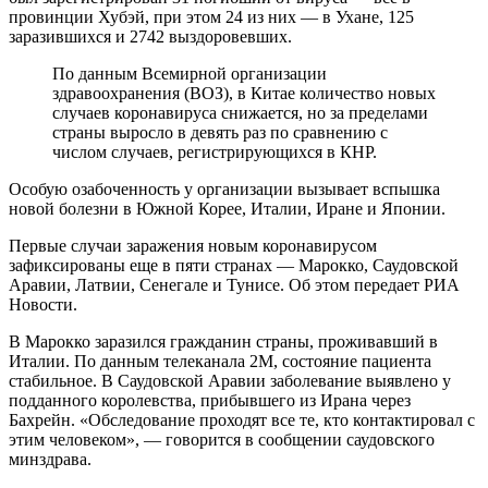
провинции Хубэй, при этом 24 из них — в Ухане, 125
заразившихся и 2742 выздоровевших.
По данным Всемирной организации
здравоохранения (ВОЗ), в Китае количество новых
случаев коронавируса снижается, но за пределами
страны выросло в девять раз по сравнению с
числом случаев, регистрирующихся в КНР.
Особую озабоченность у организации вызывает вспышка
новой болезни в Южной Корее, Италии, Иране и Японии.
Первые случаи заражения новым коронавирусом
зафиксированы еще в пяти странах — Марокко, Саудовской
Аравии, Латвии, Сенегале и Тунисе. Об этом передает РИА
Новости.
В Марокко заразился гражданин страны, проживавший в
Италии. По данным телеканала 2M, состояние пациента
стабильное. В Саудовской Аравии заболевание выявлено у
подданного королевства, прибывшего из Ирана через
Бахрейн. «Обследование проходят все те, кто контактировал с
этим человеком», — говорится в сообщении саудовского
минздрава.