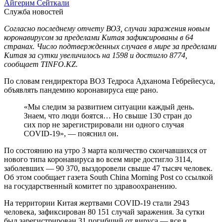
Айгерим Сейткали
Служба новостей
Согласно последнему отчету ВОЗ, случаи заражения новым
коронавирусом за пределами Китая зафиксированы в 64
странах. Число подтвержденных случаев в мире за пределами
Китая за сутки увеличилось на 1598 и достигло 8774,
сообщает TINFO.KZ.
По словам гендиректора ВОЗ Тедроса Адханома Гебрейесуса,
объявлять пандемию коронавируса еще рано.
«Мы следим за развитием ситуации каждый день.
Знаем, что люди боятся… Но свыше 130 стран до
сих пор не зарегистрировали ни одного случая
COVID-19», — пояснил он.
По состоянию на утро 3 марта количество скончавшихся от
нового типа коронавируса во всем мире достигло 3114,
заболевших — 90 370, выздоровели свыше 47 тысяч человек.
Об этом сообщает газета South China Morning Post со ссылкой
на государственный комитет по здравоохранению.
На территории Китая жертвами COVID-19 стали 2943
человека, зафиксирован 80 151 случай заражения. За сутки
был зарегистрирован 31 погибший от вируса — все в