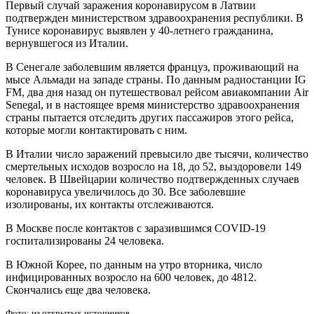
Первый случай заражения коронавирусом в Латвии
подтвержден министерством здравоохранения республики. В
Тунисе коронавирус выявлен у 40-летнего гражданина,
вернувшегося из Италии.
В Сенегале заболевшим является француз, проживающий на
мысе Альмади на западе страны. По данным радиостанции IG
FM, два дня назад он путешествовал рейсом авиакомпании Air
Senegal, и в настоящее время министерство здравоохранения
страны пытается отследить других пассажиров этого рейса,
которые могли контактировать с ним.
В Италии число заражений превысило две тысячи, количество
смертельных исходов возросло на 18, до 52, выздоровели 149
человек. В Швейцарии количество подтвержденных случаев
коронавируса увеличилось до 30. Все заболевшие
изолированы, их контакты отслеживаются.
В Москве после контактов с заразившимся COVID-19
госпитализированы 24 человека.
В Южной Корее, по данным на утро вторника, число
инфицированных возросло на 600 человек, до 4812.
Скончались еще два человека.
Фото: из открытых источников.