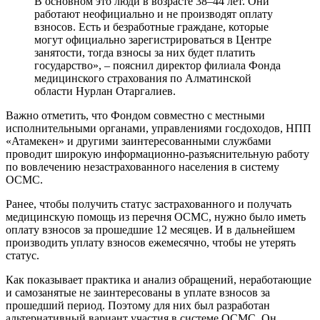
В основном это люди в возрасте 38–44 лет. Они
работают неофициально и не производят оплату
взносов. Есть и безработные граждане, которые
могут официально зарегистрироваться в Центре
занятости, тогда взносы за них будет платить
государство», – пояснил директор филиала Фонда
медицинского страхования по Алматинской
области Нурлан Отаргалиев.
Важно отметить, что Фондом совместно с местными
исполнительными органами, управлениями госдоходов, НПП
«Атамекен» и другими заинтересованными службами
проводит широкую информационно-разъяснительную работу
по вовлечению незастрахованного населения в систему
ОСМС.
Ранее, чтобы получить статус застрахованного и получать
медицинскую помощь из перечня ОСМС, нужно было иметь
оплату взносов за прошедшие 12 месяцев. И в дальнейшем
производить уплату взносов ежемесячно, чтобы не утерять
статус.
Как показывает практика и анализ обращений, неработающие
и самозанятые не заинтересованы в уплате взносов за
прошедший период. Поэтому для них был разработан
альтернативный вариант участия в системе ОСМС. Он