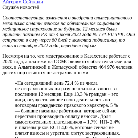
Айгерим Сейткали
Служба новостей
Соответствующие изменения о внедрении альтернативного
механизма оплаты взносов на обязательное социальное
медицинское страхование за будущие 12 месяцев были
приняты Законом РК от 4 июля 2022 года № 134-VII ЗРК. Они
вступают в силу через 60 дней с момента подписания, то
есть в сентябре 2022 года, передает tinfo.kz
Несмотря на то, что медстрахование в Казахстане работает с
2020 года, а платежи на ОСМС являются обязательными для
всех, в Алматинской и Жетысуской областях 464 976 человек
до сих пор остаются незастрахованными.
«На сегодняшний день 72,4 % из числа
незастрахованных ни разу не платили взносы за
последние 12 месяцев. Еще 13,3 % граждан – это
лица, осуществлявшие свою деятельность по
договорам гражданско-правового характера. 5 %
— бывшие наемные работники, которые сейчас
перестали производить оплату взносов. Доля
самостоятельных плательщиков – 1,7%, ИП- 2,4%
и плательщиков ЕСП 4,0 %, которые сейчас не
платят взносы и утратили статус застрахованных.