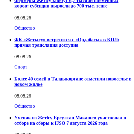
Фермеры Жетісу завезут 6,7 тысячи племенных
коров: субсидии выросли до 700 тыс. тенге
08.08.26
Общество
ФК «Жетысу» встретится с «Ордабасы» в КПЛ:
прямая трансляция доступна
08.08.26
Спорт
Более 40 семей в Талдыкоргане отметили новоселье в
новом жилье
08.08.26
Общество
Ученик из Жетісу Ерсултан Макашев участвовал в
отборе на сборы к IJSO 7 августа 2026 года