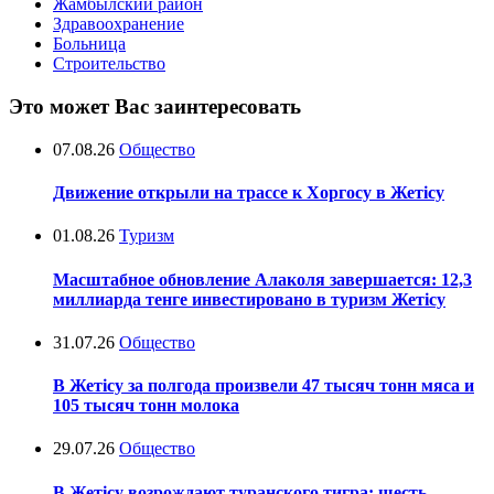
Жамбылский район
Здравоохранение
Больница
Строительство
Это может Вас заинтересовать
07.08.26
Общество
Движение открыли на трассе к Хоргосу в Жетісу
01.08.26
Туризм
Масштабное обновление Алаколя завершается: 12,3
миллиарда тенге инвестировано в туризм Жетісу
31.07.26
Общество
В Жетісу за полгода произвели 47 тысяч тонн мяса и
105 тысяч тонн молока
29.07.26
Общество
В Жетісу возрождают туранского тигра: шесть