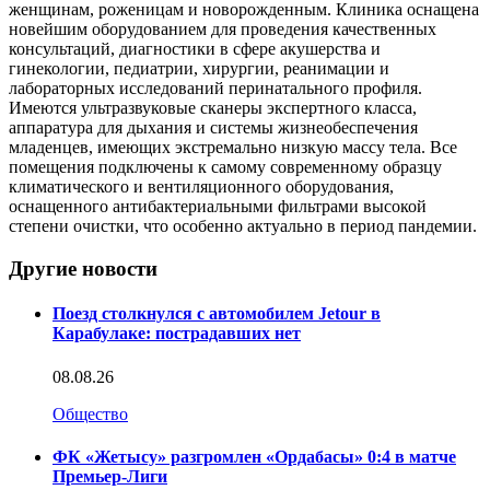
женщинам, роженицам и новорожденным. Клиника оснащена
новейшим оборудованием для проведения качественных
консультаций, диагностики в сфере акушерства и
гинекологии, педиатрии, хирургии, реанимации и
лабораторных исследований перинатального профиля.
Имеются ультразвуковые сканеры экспертного класса,
аппаратура для дыхания и системы жизнеобеспечения
младенцев, имеющих экстремально низкую массу тела. Все
помещения подключены к самому современному образцу
климатического и вентиляционного оборудования,
оснащенного антибактериальными фильтрами высокой
степени очистки, что особенно актуально в период пандемии.
Другие новости
Поезд столкнулся с автомобилем Jetour в
Карабулаке: пострадавших нет
08.08.26
Общество
ФК «Жетысу» разгромлен «Ордабасы» 0:4 в матче
Премьер-Лиги