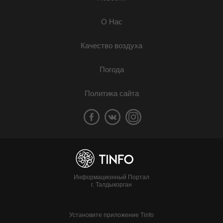
О Нас
Качество воздуха
Погода
Политика сайта
Информационный Портал
г. Талдыкорган
Установите приложение Tinfo