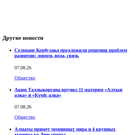
Другие новости
Сельчане Кербулака предложили решения проблем
развития: дороги, вода, связь
07.08.26
Общество
Аким Талдыкоргана вручил 11 матерям «Алтын
алқа» и «Күміс алқа»
07.08.26
Общество
Алматы примет чемпионат мира и 4 крупных
турнира ко Дню спорта