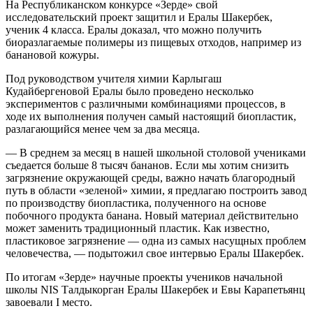
На Республиканском конкурсе «Зерде» свой
исследовательский проект защитил и Ералы Шакербек,
ученик 4 класса. Ералы доказал, что можно получить
биоразлагаемые полимеры из пищевых отходов, например из
банановой кожуры.
Под руководством учителя химии Карлыгаш
Кудайбергеновой Ералы было проведено несколько
экспериментов с различными комбинациями процессов, в
ходе их выполнения получен самый настоящий биопластик,
разлагающийся менее чем за два месяца.
— В среднем за месяц в нашей школьной столовой учениками
съедается больше 8 тысяч бананов. Если мы хотим снизить
загрязнение окружающей среды, важно начать благородный
путь в области «зеленой» химии, я предлагаю построить завод
по производству биопластика, полученного на основе
побочного продукта банана. Новый материал действительно
может заменить традиционный пластик. Как известно,
пластиковое загрязнение — одна из самых насущных проблем
человечества, — подытожил свое интервью Ералы Шакербек.
По итогам «Зерде» научные проекты учеников начальной
школы NIS Талдыкорган Ералы Шакербек и Евы Карапетьянц
завоевали I место.