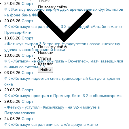
24.06.26
Спорт
По всему сайту
ФК Жетысу досрочно вернул двух арендованных футболистов
на фоне бана ФИФА
20.06.26
Спорт
ФК «Жетысу» сыграл вничью 3:3 с командой «Алтай» в матче
Премьер-Лиги
13.06.26
Спорт
«Жетысу» сыграл 3:3: тренер Нурдаулетов назвал «нехватку
По всему сайту
удачи» главной причиной ничьи
Новости
13.06.26
Спорт
Статьи
ФК «Жетысу» не смог обыграть «Окжетпес», матч завершился
Каталог
вничью со счетом 2:2
Найти
03.06.26
Спорт
ФК «Жетысу» надеется снять трансферный бан до открытия
окна
29.05.26
Спорт
ФК «Жетысу» проиграл в Премьер-Лиге: 3:2 с «Кызылжаром»
29.05.26
Спорт
«Жетысу» уступил «Кызылжару» на 92-й минуте в
Петропавловске
24.05.26
Спорт
ФК «Жетысу» сыграл вничью с «Атырау» в матче