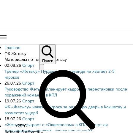
Главная
ФК Жетысу
Материалы по теме ФК Жетысу
Поиск
02.08.26
Спорт
Тренер «Жетысу» Нурдаулетов: команде не хватает 2-3
игроков
26.07.26
Спорт
Руководство Жетысу планирует кадровые перестановки после
поражений команды в КПЛ
19.07.26
Спорт
ФК «Жетысу» накажет игрока за разбитую дверь в Кокшетау и
возместит ущерб
18.07.26
Спорт
«Жетысу» сыграет с «Окжетпесом» в КПЛ: смогут ли
+25°C
талдыкорганцы прервать серию поражений?
Четверг, 6 августа